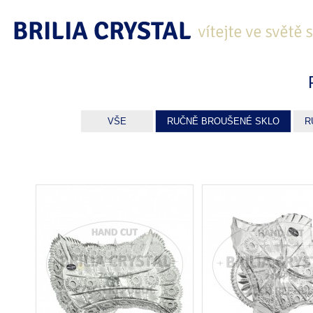
VŠE
RUČNĚ BROUŠENÉ SKLO
R