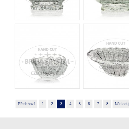
Předchozí
1
2
3
4
5
6
7
8
Následuj