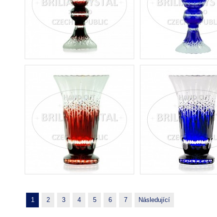
1
2
3
4
5
6
7
Následující