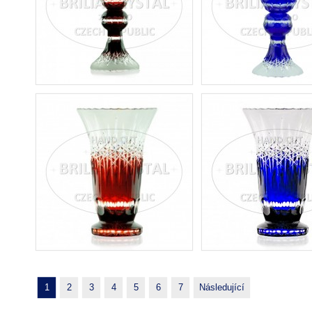
1
2
3
4
5
6
7
Následující