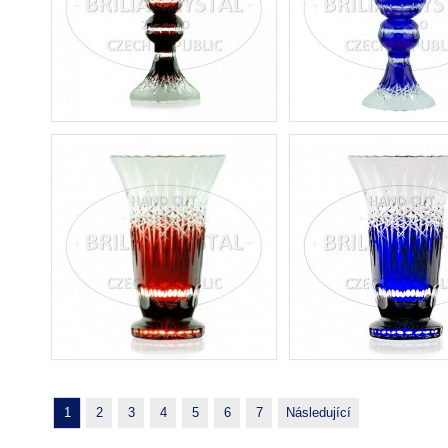
1
2
3
4
5
6
7
Následující