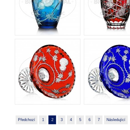
Předchozí
1
2
3
4
5
6
7
Následující