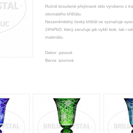
Ručně broušené přejímané sklo vyrobeno z tr
olovnatého křišťálu.
Nezaměnitelný český křišťál se vyznačuje vys
24%PbO, který zaručuje jak vyšší lesk, tak i o
materiálu.
Dekor: pavouk
Barva: azurová