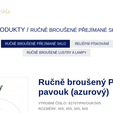
ODUKTY /
RUČNĚ BROUŠENÉ PŘEJÍMANÉ S
RUČNĚ BROUŠENÉ PŘEJÍMANÉ SKLO
RELIÉFNÍ PÍSKOVÁNÍ
RUČNĚ BROUŠENÉ LUSTRY A LAMPY
Ručně broušený 
pavouk (azurový)
VÝROBNÍ ČÍSLO: 82707/PAVOUK/505
ROZMĚRY: 405, 455, 505, 605