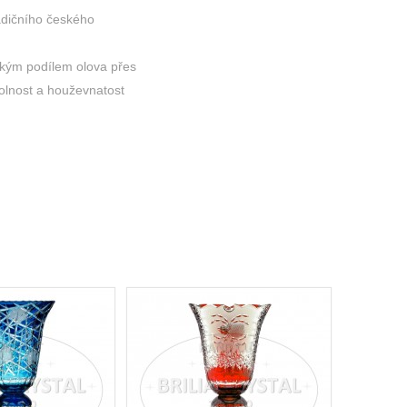
adičního českého
okým podílem olova přes
dolnost a houževnatost