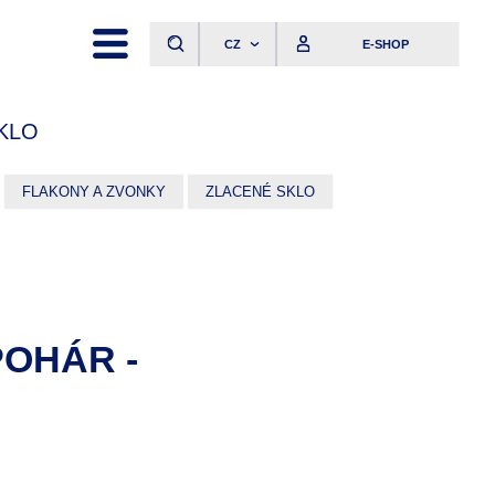
CZ
E-SHOP
KLO
FLAKONY A ZVONKY
ZLACENÉ SKLO
POHÁR -