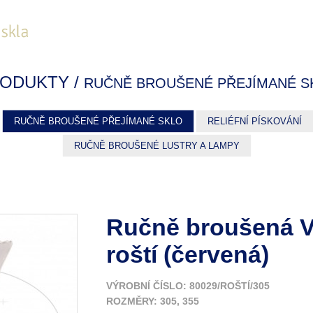
ODUKTY /
RUČNĚ BROUŠENÉ PŘEJÍMANÉ S
RUČNĚ BROUŠENÉ PŘEJÍMANÉ SKLO
RELIÉFNÍ PÍSKOVÁNÍ
RUČNĚ BROUŠENÉ LUSTRY A LAMPY
Ručně broušená 
roští (červená)
VÝROBNÍ ČÍSLO: 80029/ROŠTÍ/305
ROZMĚRY: 305, 355