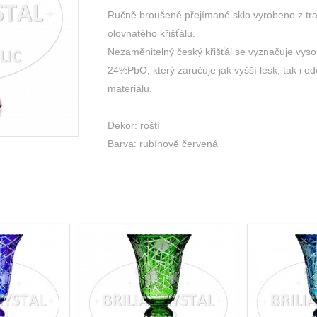
Ručně broušené přejímané sklo vyrobeno z tr
olovnatého křišťálu.
Nezaměnitelný český křišťál se vyznačuje vys
24%PbO, který zaručuje jak vyšší lesk, tak i o
materiálu.
Dekor: roští
Barva: rubínově červená