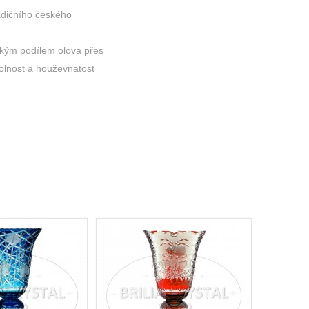
adičního českého
okým podílem olova přes
dolnost a houževnatost