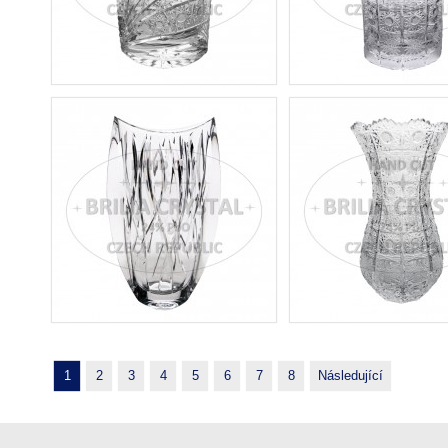
1
2
3
4
5
6
7
8
Následující