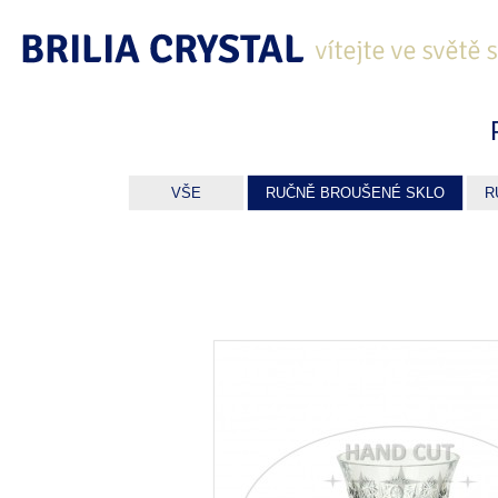
VŠE
RUČNĚ BROUŠENÉ SKLO
R