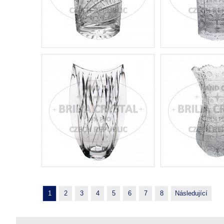
1
2
3
4
5
6
7
8
Následující