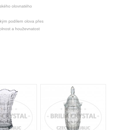
eského olovnatého
okým podílem olova přes
dolnost a houževnatost